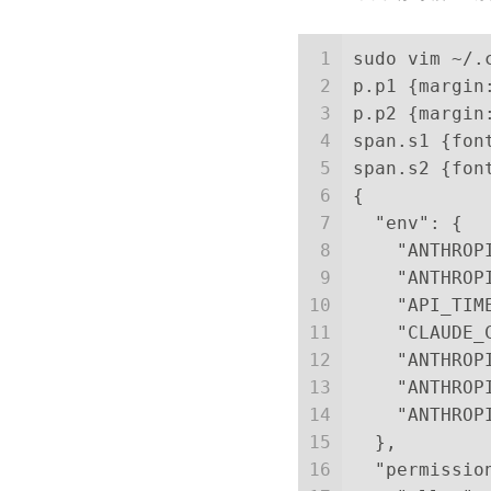
1
sudo vim ~/.
2
p.p1 {margin
3
p.p2 {margin
4
span.s1 {fon
5
span.s2 {fon
6
{
7
  "env": {
8
    "ANTHRO
9
    "ANTHROP
10
    "API_TIM
11
    "CLAUDE_
12
    "ANTHROP
13
    "ANTHROP
14
    "ANTHROP
15
  },
16
  "permissio