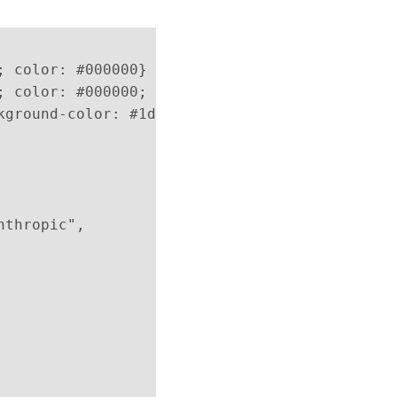
; color: #000000}
; color: #000000; background-color: #1de2df}
kground-color: #1de2df}
nthropic",