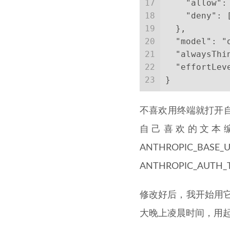
17
    "allow":
18
    "deny": 
19
  },
20
  "model": "
21
  "alwaysThi
22
  "effortLev
23
}
不喜欢用终端就打开自己
自己喜欢的文本编
ANTHROPIC_BASE_
ANTHROPIC_AUT
修改好后，我开始用它来
大晚上凌晨时间，用