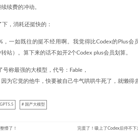
继续续费的冲动。
了下，消耗还挺快的：
%，一如既往的挺不经用啊。我觉得比Codex的Plus
中转站）。算下来的话不如开2个Codex plus会员划算。
出了号称最强的大模型，代号：Fable，
？因为它觉的他牛，快要被自己牛气哄哄牛死了，就懒得
 GPT5.5
# 国产大模型
整懵了！
完蛋了！吸上了Codex后停不下