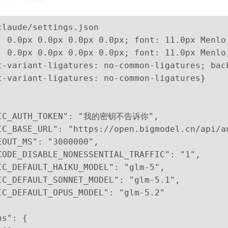
claude/settings.json
: 0.0px 0.0px 0.0px 0.0px; font: 11.0px Menlo
: 0.0px 0.0px 0.0px 0.0px; font: 11.0px Menlo
t-variant-ligatures: no-common-ligatures; bac
t-variant-ligatures: no-common-ligatures}
PIC_AUTH_TOKEN": "我的密钥不告诉你",
IC_BASE_URL": "https://open.bigmodel.cn/api/a
EOUT_MS": "3000000",
CODE_DISABLE_NONESSENTIAL_TRAFFIC": "1",
IC_DEFAULT_HAIKU_MODEL": "glm-5",
IC_DEFAULT_SONNET_MODEL": "glm-5.1",
IC_DEFAULT_OPUS_MODEL": "glm-5.2"
ns": {