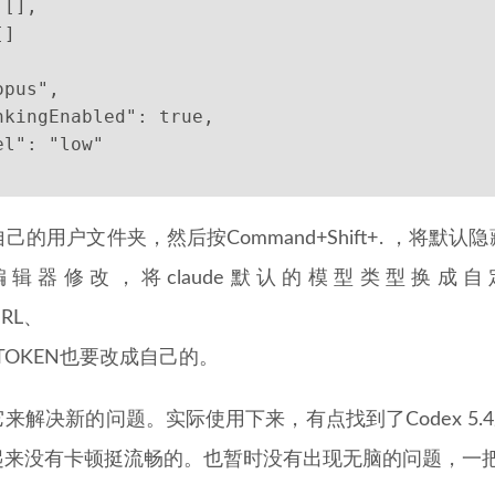
 [],
[]
opus",
nkingEnabled": true,
el": "low"
的用户文件夹，然后按Command+Shift+. ，将默
辑器修改，将claude默认的模型类型换成
URL、
H_TOKEN也要改成自己的。
解决新的问题。实际使用下来，有点找到了Codex 5.4
起来没有卡顿挺流畅的。也暂时没有出现无脑的问题，一