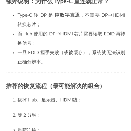
额外说明：为什么 Type-C 直连就正常？
Type-C 转 DP 是
纯数字直通
，不需要 DP→HDMI
转换芯片；
而 Hub 使用的 DP→HDMI 芯片需要读取 EDID 再转
换信号；
一旦 EDID 握手失败（或被缓存），系统就无法识别
正确分辨率。
推荐的恢复流程（最可能解决的组合）
拔掉 Hub、显示器、HDMI线；
等 2 分钟；
重新连接；